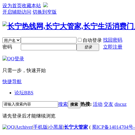
设为首页
收藏本站
开启辅助访问
切换到窄版
找回密码
自动登录
密码
立即注册
登录
只需一步，快速开始
快捷导航
论坛
BBS
搜索
热搜:
活动
交友
discuz
搜索
请先登录后才能继续浏览
|
Archiver
|
手机版
|
小黑屋
|
长宁大管家
(
蜀ICP备14014704号-