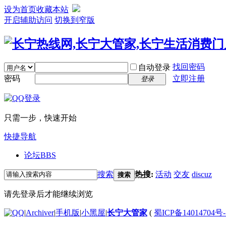
设为首页
收藏本站
开启辅助访问
切换到窄版
找回密码
自动登录
密码
立即注册
登录
只需一步，快速开始
快捷导航
论坛
BBS
搜索
热搜:
活动
交友
discuz
搜索
请先登录后才能继续浏览
|
Archiver
|
手机版
|
小黑屋
|
长宁大管家
(
蜀ICP备14014704号-