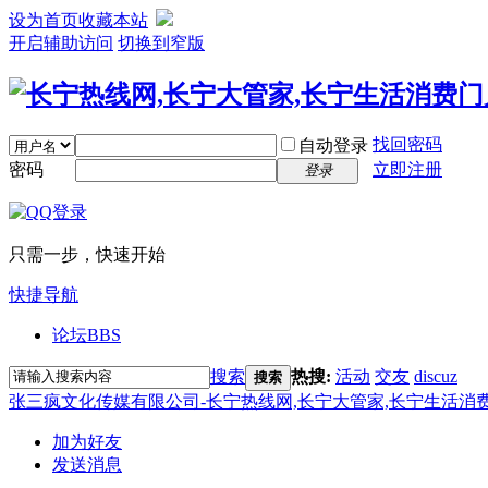
设为首页
收藏本站
开启辅助访问
切换到窄版
找回密码
自动登录
密码
立即注册
登录
只需一步，快速开始
快捷导航
论坛
BBS
搜索
热搜:
活动
交友
discuz
搜索
张三疯文化传媒有限公司-长宁热线网,长宁大管家,长宁生活消
加为好友
发送消息