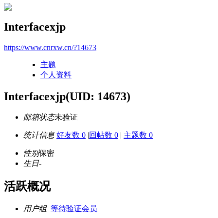
Interfacexjp
https://www.cnrxw.cn/?14673
主题
个人资料
Interfacexjp
(UID: 14673)
邮箱状态
未验证
统计信息
好友数 0
|
回帖数 0
|
主题数 0
性别
保密
生日
-
活跃概况
用户组
等待验证会员